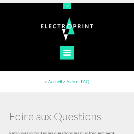
En poursuivant votre navigation sur notre site vous acceptez
l'utilisation de cookies afin de nous permettre d'améliorer votre
navigation
[En savoir plus]
[J'accepte]
>
Accueil
>
Aide et FAQ
Foire aux Questions
Retrouvez ici toutes les questions les plus fréquemment