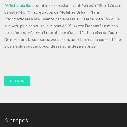
“
Affiche abribus
”
dont les dimensions sont égales à 120 x 176 cm.
Le sigle M.U.P.I. (abréviation de
Mobilier Urba
in Plans
Informations
) a été inventé par le réseau JC Decaux en 1972. Ce
support, plus connu sous le nom de
“Sucette Decaux”
en raison
de sa forme, présentait une affiche d'un côté et un plan de l'autre.
De nos jours, le support présente une publicité de chaque côté de
plus en plus souvent pour des raisons de rentabilité.
RETOUR
A propos