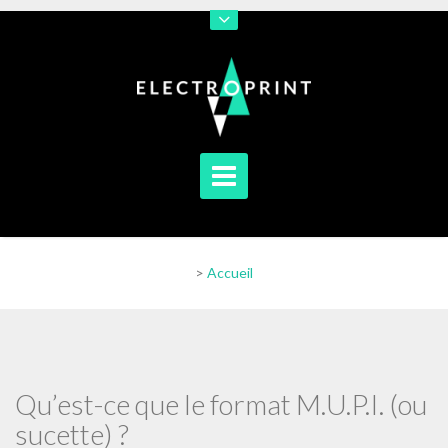
En poursuivant votre navigation sur notre site vous acceptez
l'utilisation de cookies afin de nous permettre d'améliorer votre
navigation
[En savoir plus]
[J'accepte]
>
Accueil
Qu’est-ce que le format M.U.P.I. (ou
sucette) ?