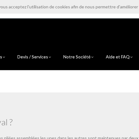
vous acceptez l'utilisation de cookies afin de nous permettre d'améliorer
contact@electroprint.fr
0
ts
Devis / Services
Notre Société
Aide et FAQ
al ?
les pliées assemblées les unes dans les autres sont maintenues par deux