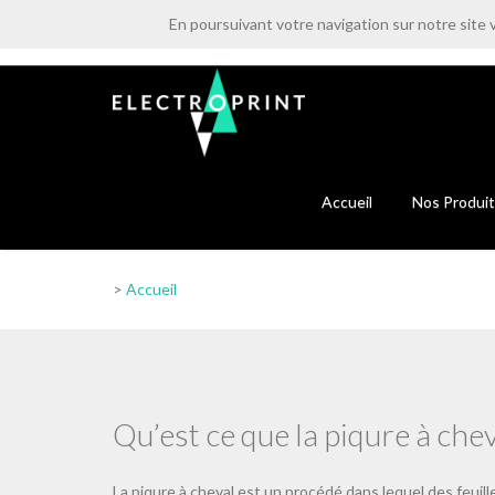
En poursuivant votre navigation sur notre site 
0484 486 380
Lun > Ven - 9h00 > 12h00 - 14h00 > 18h0
Accueil
Nos Produi
>
Accueil
Qu’est ce que la piqure à chev
La piqure à cheval est un procédé dans lequel des feuil