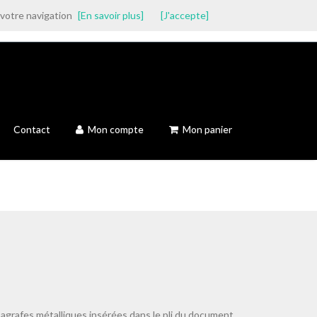
 votre navigation
[En savoir plus]
[J'accepte]
Contact
Mon compte
Mon panier
 agrafes métalliques insérées dans le pli du document