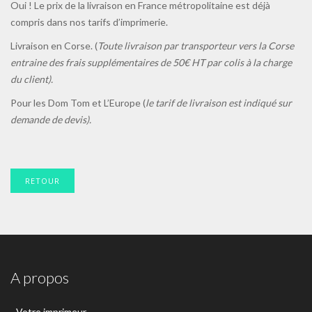
Oui ! Le prix de la livraison en France métropolitaine est déjà
compris dans nos tarifs d’imprimerie.
Livraison en Corse. (
Toute livraison par transporteur vers la Corse
entraine des frais supplémentaires de 50€ HT par colis à la charge
du client).
Pour les Dom Tom et L’Europe (
le tarif de livraison est indiqué sur
demande de devis).
RETOUR
A propos
-
Votre imprimeur