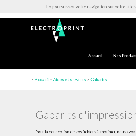
En poursuivant votre navigation sur notre site 
0484 486 380
Lun > Ven - 9h00 > 12h00 - 14h00 > 18h0
Accueil
Nos Produi
>
Accueil
>
Aides et services
>
Gabarits
Gabarits d'impression
Pour la conception de vos fichiers à imprimer, nous avon