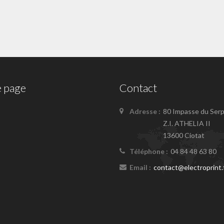
 page
Contact
Adresse :
80 Impasse du Serp
Z.I. ATHELIA II
13600 Ciotat
Téléphone :
04 84 48 63 80
Email :
contact@electroprint.