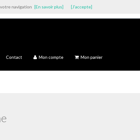
 votre navigation
[En savoir plus]
[J'accepte]
Contact
Mon compte
Mon panier
ne